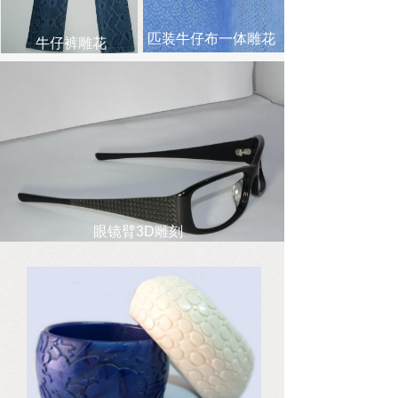
匹装牛仔布一体雕花
牛仔裤雕花
眼镜臂3D雕刻