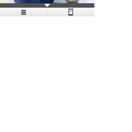
工艺品360度雕刻
卡纸-利是封雕花